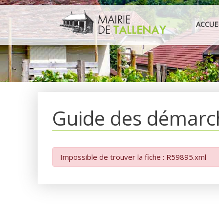
Aller
au
ACCUE
contenu
Guide des démarc
Impossible de trouver la fiche : R59895.xml