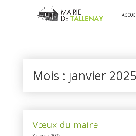
Aller
au
ACCUE
contenu
Mois :
janvier 202
Vœux du maire
8 janvier 2025