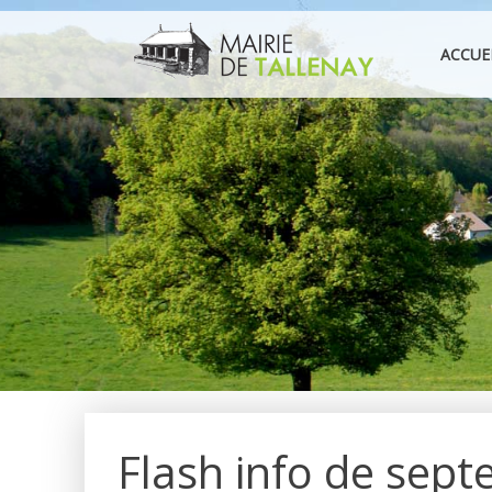
Aller
au
ACCUE
contenu
Flash info de sep