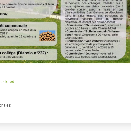
er le pdf
orales