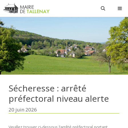
Aller
au
contenu
MEN
Sécheresse : arrêté
préfectoral niveau alerte
20 juin 2026
Veuillez trouver ci-dessous l’arrêté préfectoral portant