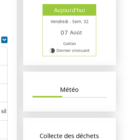
Aujourd'hui
Vendredi - Sem. 32
0
7
Août
r
Gaétan
Dernier croissant
V
Météo
ail ?
Collecte des déchets