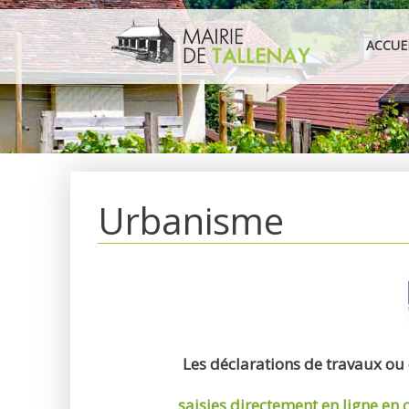
Aller
au
ACCUE
contenu
Urbanisme
Les déclarations de travaux ou
saisies directement en ligne
en 