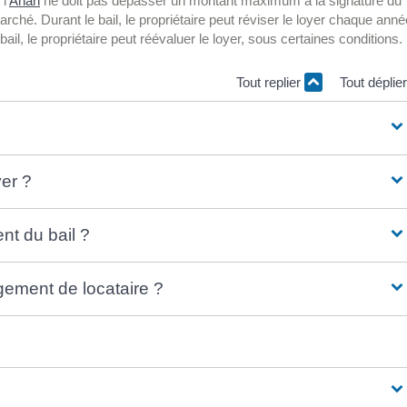
l'
Anah
ne doit pas dépasser un montant maximum à la signature du
ché. Durant le bail, le propriétaire peut réviser le loyer chaque anné
ail, le propriétaire peut réévaluer le loyer, sous certaines conditions.
Tout replier
Tout déplie
yer ?
nt du bail ?
gement de locataire ?