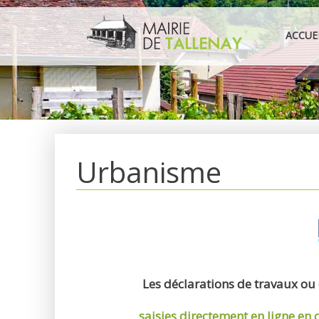
Aller
au
ACCUE
contenu
Urbanisme
Les déclarations de travaux ou
saisies directement en ligne
en 