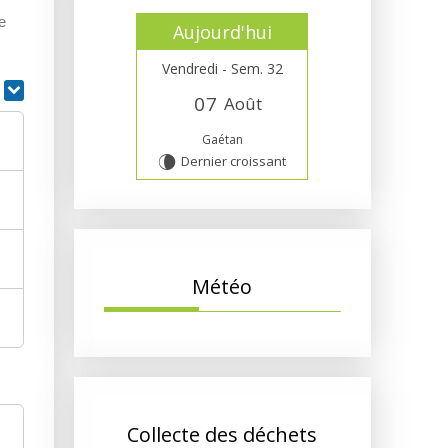
e
Aujourd'hui
Vendredi - Sem. 32
r
0
7
Août
Gaétan
Dernier croissant
V
Météo
Collecte des déchets