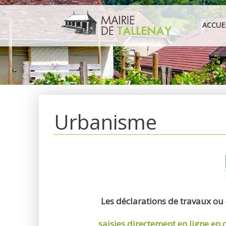
Aller
au
ACCUE
contenu
Urbanisme
Les déclarations de travaux ou
saisies directement en ligne
en 