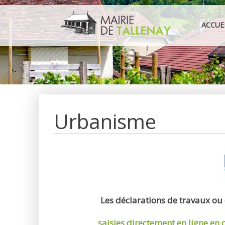
Aller
au
ACCUE
contenu
Urbanisme
Les déclarations de travaux ou
saisies directement en ligne
en 