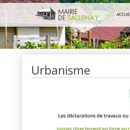
Aller
au
ACCUE
contenu
Urbanisme
Les déclarations de travaux ou
saisies directement en ligne
en 