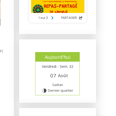
e)
Aujourd'hui
Vendredi - Sem. 32
0
7
Août
Gaétan
Dernier quartier
U