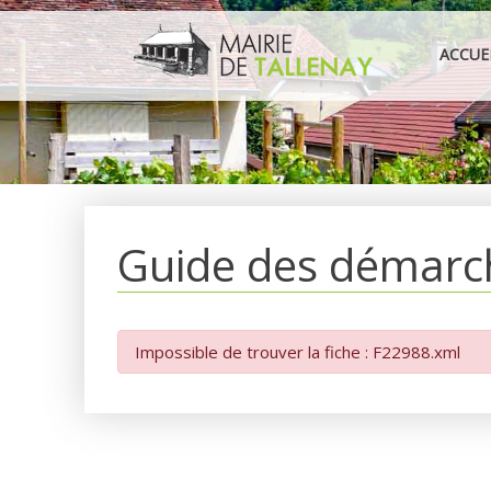
Aller
au
ACCUE
contenu
Guide des démarc
Impossible de trouver la fiche : F22988.xml