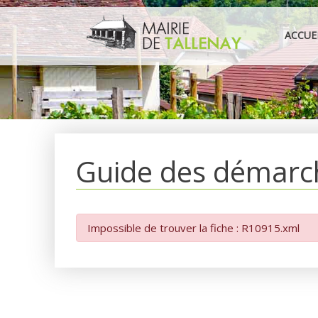
Aller
au
ACCUE
contenu
Guide des démarc
Impossible de trouver la fiche : R10915.xml