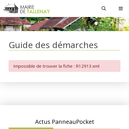
Aller
au
contenu
MEN
Guide des démarches
Impossible de trouver la fiche : R12913.xml
Actus PanneauPocket