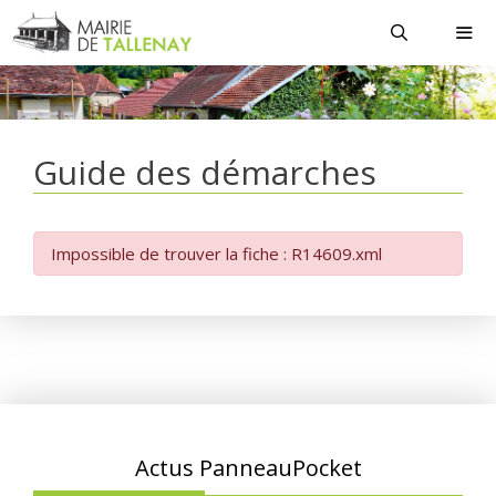
Aller
au
contenu
MEN
Guide des démarches
Impossible de trouver la fiche : R14609.xml
Actus PanneauPocket