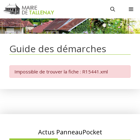
Aller
au
contenu
MEN
Guide des démarches
Impossible de trouver la fiche : R15441.xml
Actus PanneauPocket