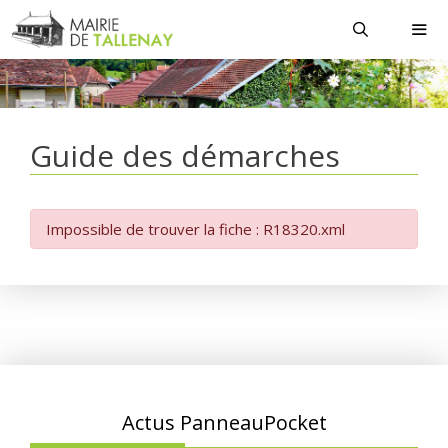
Aller
au
contenu
MEN
Guide des démarches
Impossible de trouver la fiche : R18320.xml
Actus PanneauPocket