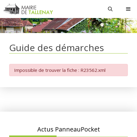
Aller
au
contenu
MEN
Guide des démarches
Impossible de trouver la fiche : R23562.xml
Actus PanneauPocket