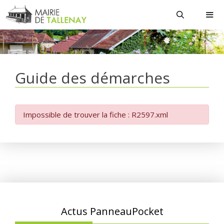
Aller
au
contenu
MEN
Guide des démarches
Impossible de trouver la fiche : R2597.xml
Actus PanneauPocket