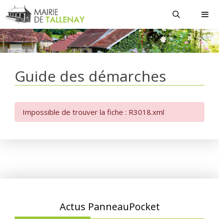
Aller
au
contenu
MEN
Guide des démarches
Impossible de trouver la fiche : R3018.xml
Actus PanneauPocket