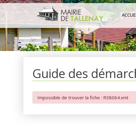
Aller
au
ACCUE
contenu
Guide des démarc
Impossible de trouver la fiche : R38064.xml