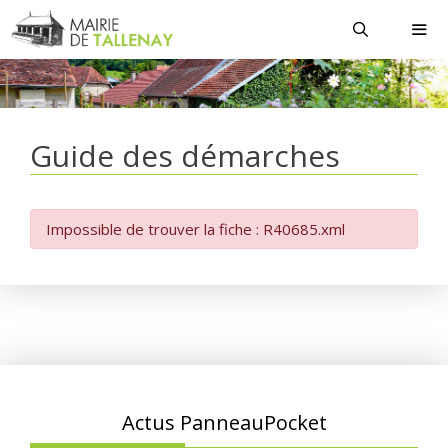
Aller
au
contenu
MEN
Guide des démarches
Impossible de trouver la fiche : R40685.xml
Actus PanneauPocket