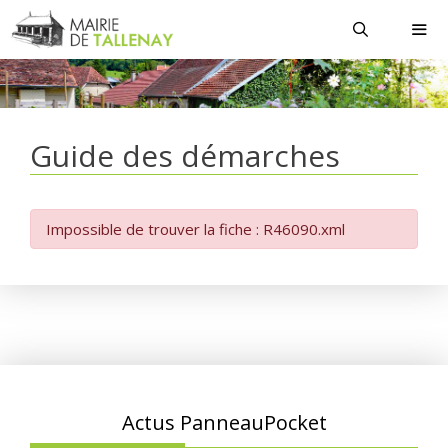
Aller
au
contenu
MEN
Guide des démarches
Impossible de trouver la fiche : R46090.xml
Actus PanneauPocket