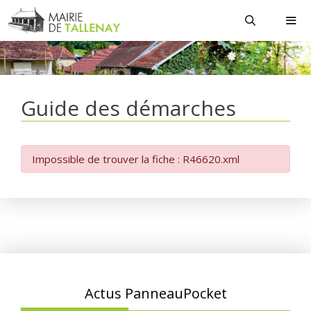
Aller
au
contenu
MEN
Guide des démarches
Impossible de trouver la fiche : R46620.xml
Actus PanneauPocket