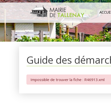
Aller
au
ACCUE
contenu
Guide des démarc
Impossible de trouver la fiche : R46913.xml