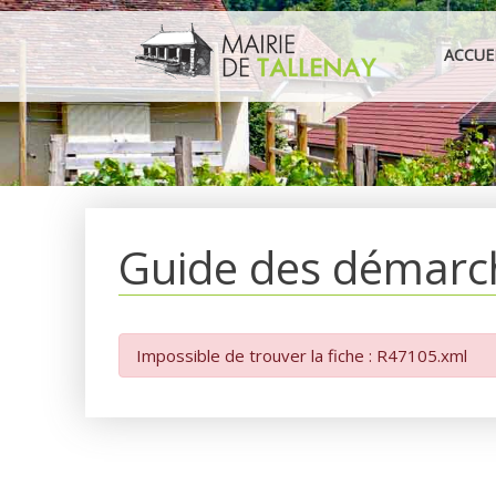
Aller
au
ACCUE
contenu
Guide des démarc
Impossible de trouver la fiche : R47105.xml