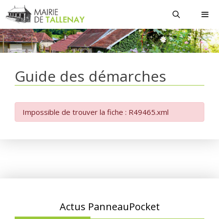
Aller
au
contenu
MEN
Guide des démarches
Impossible de trouver la fiche : R49465.xml
Actus PanneauPocket