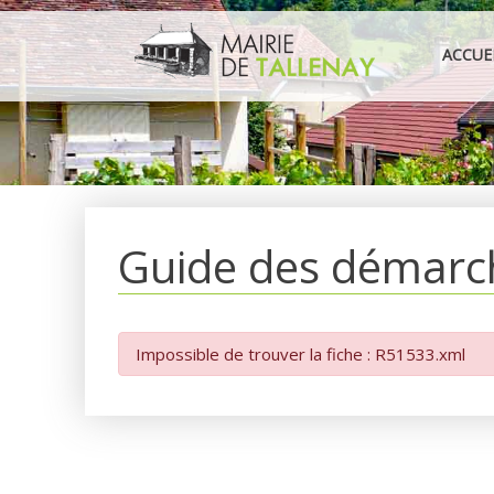
Aller
au
ACCUE
contenu
Guide des démarc
Impossible de trouver la fiche : R51533.xml