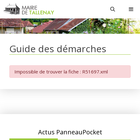
Aller
au
contenu
MEN
Guide des démarches
Impossible de trouver la fiche : R51697.xml
Actus PanneauPocket