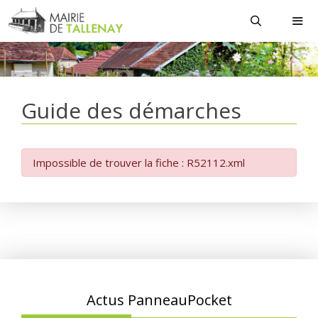
Aller
au
contenu
MEN
Guide des démarches
Impossible de trouver la fiche : R52112.xml
Actus PanneauPocket