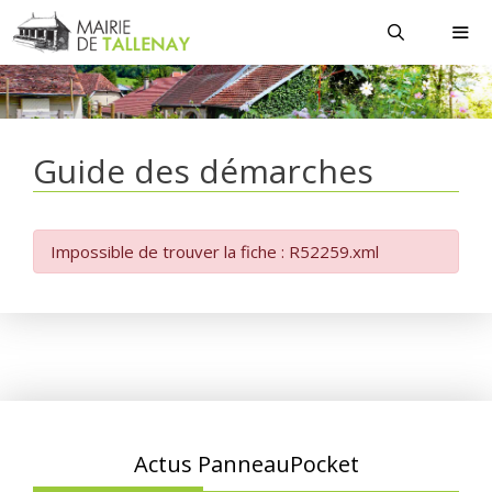
Aller
au
contenu
MEN
Guide des démarches
Impossible de trouver la fiche : R52259.xml
Actus PanneauPocket