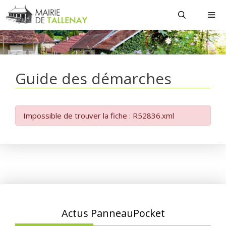
Aller
au
contenu
MEN
Guide des démarches
Impossible de trouver la fiche : R52836.xml
Actus PanneauPocket