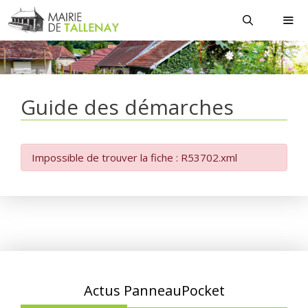
Aller
au
contenu
MEN
Guide des démarches
Impossible de trouver la fiche : R53702.xml
Actus PanneauPocket