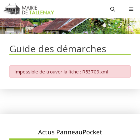
Aller
au
contenu
MEN
Guide des démarches
Impossible de trouver la fiche : R53709.xml
Actus PanneauPocket