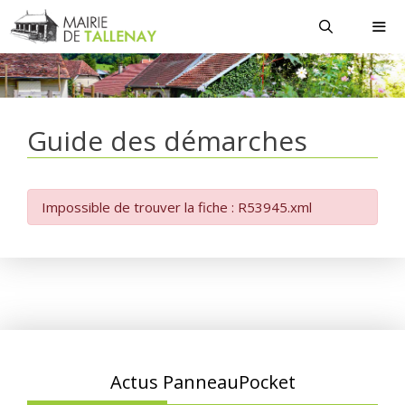
Aller
au
contenu
MEN
Guide des démarches
Impossible de trouver la fiche : R53945.xml
Actus PanneauPocket