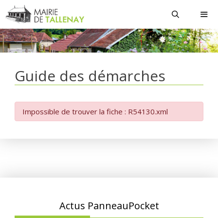
Aller
au
contenu
MEN
Guide des démarches
Impossible de trouver la fiche : R54130.xml
Actus PanneauPocket