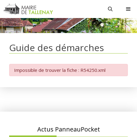
Aller
au
contenu
MEN
Guide des démarches
Impossible de trouver la fiche : R54250.xml
Actus PanneauPocket