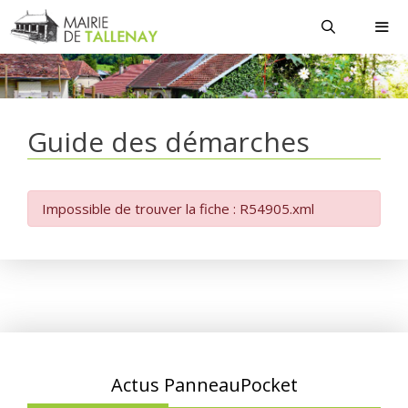
Aller
au
contenu
MEN
Guide des démarches
Impossible de trouver la fiche : R54905.xml
Actus PanneauPocket