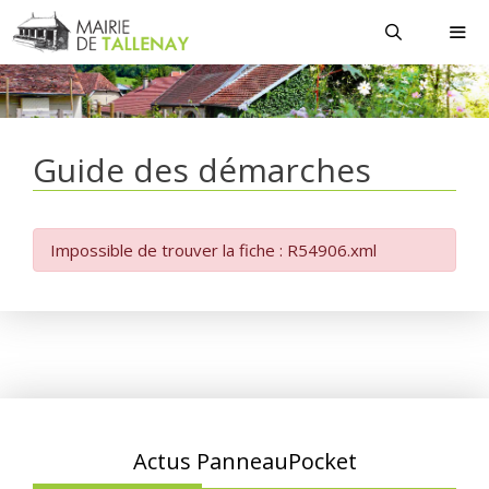
Aller
au
contenu
MEN
Guide des démarches
Impossible de trouver la fiche : R54906.xml
Actus PanneauPocket