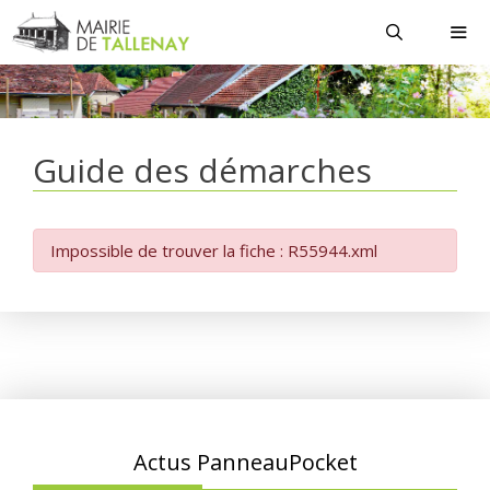
Aller
au
contenu
MEN
Guide des démarches
Impossible de trouver la fiche : R55944.xml
Actus PanneauPocket