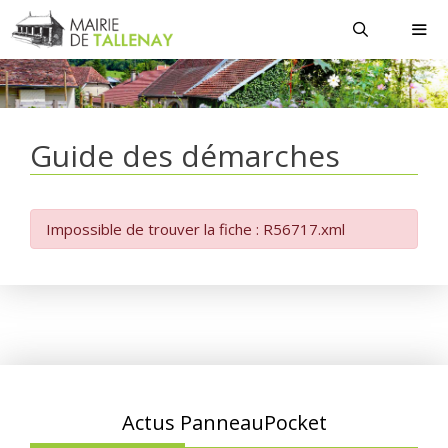
Aller
au
contenu
MEN
Guide des démarches
Impossible de trouver la fiche : R56717.xml
Actus PanneauPocket