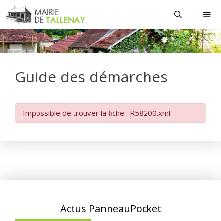
Aller
au
contenu
MEN
Guide des démarches
Impossible de trouver la fiche : R58200.xml
Actus PanneauPocket