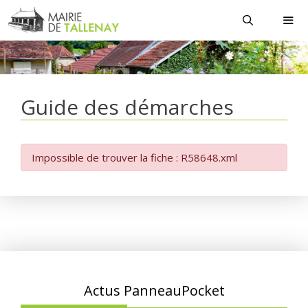
Aller
au
contenu
MEN
Guide des démarches
Impossible de trouver la fiche : R58648.xml
Actus PanneauPocket