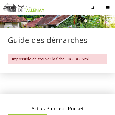
Aller
au
contenu
MEN
Guide des démarches
Impossible de trouver la fiche : R60006.xml
Actus PanneauPocket