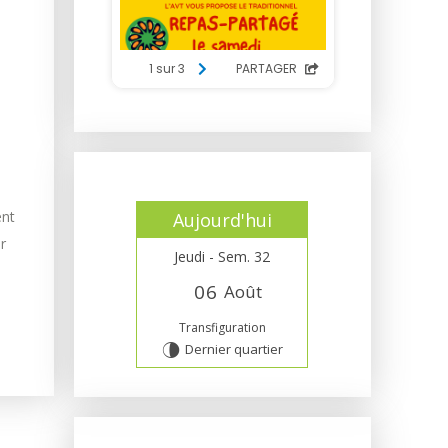
nt
Aujourd'hui
r
Jeudi - Sem. 32
0
6
Août
Transfiguration
Dernier quartier
U