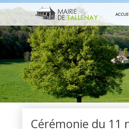
Aller
au
ACCUE
contenu
Cérémonie du 11 n