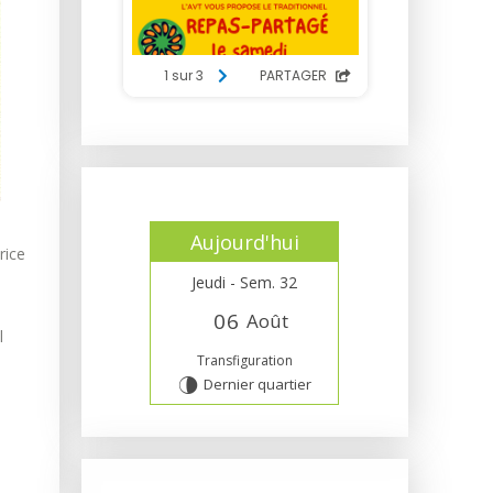
Aujourd'hui
rice
Jeudi - Sem. 32
0
6
Août
l
Transfiguration
Dernier quartier
U