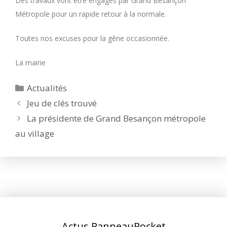
Des travaux vont être engagés par Grand Besançon
Métropole pour un rapide retour à la normale.
Toutes nos excuses pour la gêne occasionnée.
La mairie
Catégories
Actualités
Jeu de clés trouvé
La présidente de Grand Besançon métropole
au village
Actus PanneauPocket