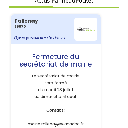
Actus PanneauPocket