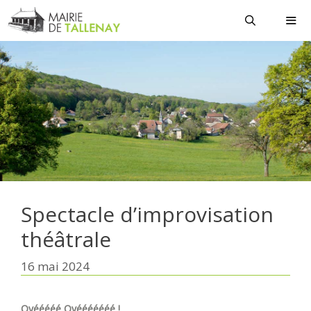
Aller
au
contenu
MEN
Spectacle d’improvisation
théâtrale
16 mai 2024
Oyééééé Oyééééééé !