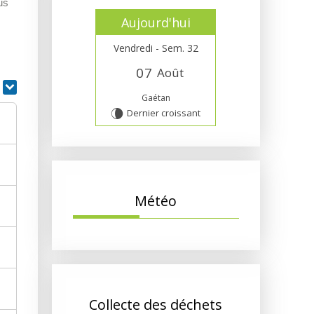
us
Aujourd'hui
Vendredi - Sem. 32
0
7
Août
r
Gaétan
Dernier croissant
V
Météo
Collecte des déchets