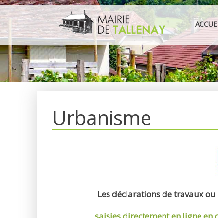
Aller
au
ACCUE
contenu
Urbanisme
Les déclarations de travaux ou
saisies directement en ligne
en 