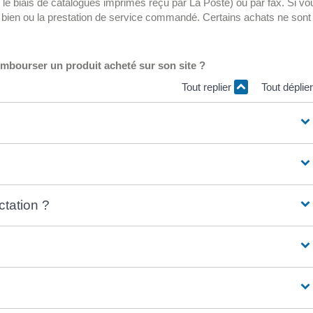
r le biais de catalogues imprimés reçu par La Poste) ou par fax. Si vo
e bien ou la prestation de service commandé. Certains achats ne sont
rembourser un produit acheté sur son site ?
Tout replier
Tout déplie
ctation ?