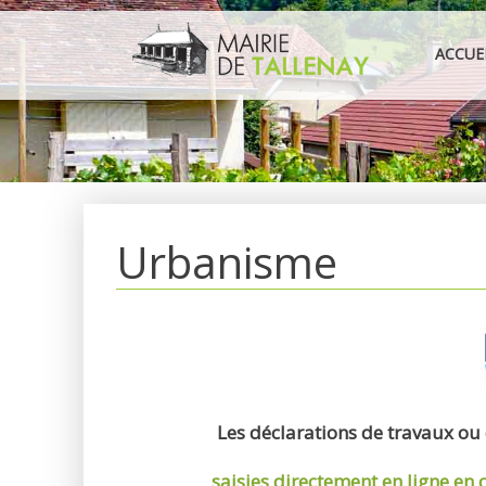
Aller
au
ACCUE
contenu
Urbanisme
Les déclarations de travaux ou
saisies directement en ligne
en 