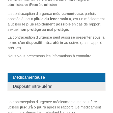
Vérifié le 01/01/2023 - Direction de l'information légale et
administrative (Première ministre)
La contraception d'urgence
médicamenteuse
, parfois
appelée à tort «
pilule du lendemain »
, est un médicament
à utiliser
le plus rapidement possible
en cas de rapport
sexuel
non protégé
ou
mal protégé
.
La contraception d'urgence peut aussi se présenter sous la
forme d'un
dispositif intra-utérin
au cuivre (aussi appelé
stérilet
).
Nous vous présentons les informations à connaître.
Médicamenteuse
Dispositif intra-utérin
La contraception d'urgence médicamenteuse peut être
utilisée
jusqu'à 5 jours
après le rapport. Ce médicament
agit principalement en retardant l'ovulation.